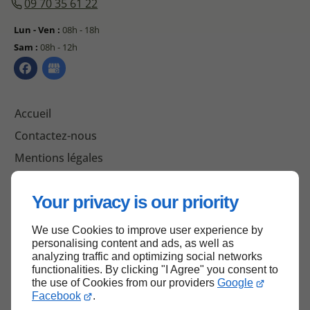
09 70 35 61 22
Lun - Ven :
08h - 18h
Sam :
08h - 12h
Accueil
Contactez-nous
Mentions légales
Plan du site
Your privacy is our priority
We use Cookies to improve user experience by
Haut de page
personalising content and ads, as well as
analyzing traffic and optimizing social networks
functionalities. By clicking "I Agree" you consent to
the use of Cookies from our providers
Google
Facebook
.